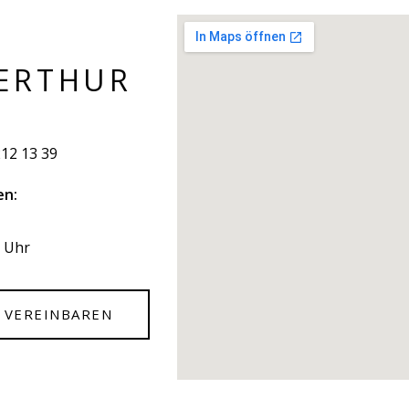
ERTHUR
212 13 39
en:
0 Uhr
 VEREINBAREN