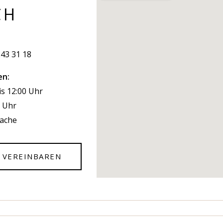
CH
243 31 18
en:
is 12:00 Uhr
0 Uhr
rache
 VEREINBAREN