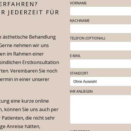
ERFAHREN?
VORNAME
R JEDERZEIT FÜR
NACHNAME
ne ästhetische Behandlung
TELEFON (OPTIONAL)
. Gerne nehmen wir uns
hnen im Rahmen einer
E-MAIL
indlichen Erstkonsultation
rten. Vereinbaren Sie noch
STANDORT
ermin in einer unserer
IHR ANLIEGEN
atung eine kurze online
, können Sie uns auch per
 Patienten, die nicht sehr
nge Anreise hätten,