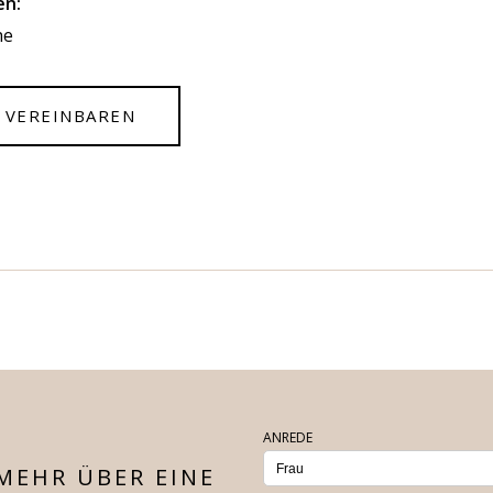
en:
he
 VEREINBAREN
ANREDE
MEHR ÜBER EINE